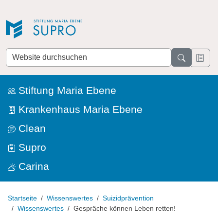
Direkt zur Navigation
Direkt zum Inhalt
Website
durchsuchen
Stiftung Maria Ebene
Krankenhaus Maria Ebene
Clean
Supro
Carina
Startseite
Wissenswertes
Suizidprävention
Wissenswertes
Gespräche können Leben retten!