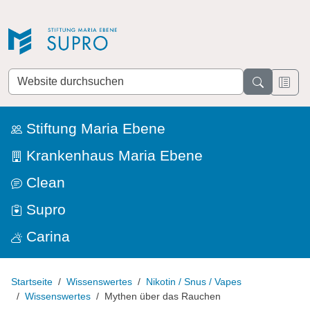
Direkt zur Navigation
Direkt zum Inhalt
Website
durchsuchen
Stiftung Maria Ebene
Krankenhaus Maria Ebene
Clean
Supro
Carina
Startseite
Wissenswertes
Nikotin / Snus / Vapes
Wissenswertes
Mythen über das Rauchen