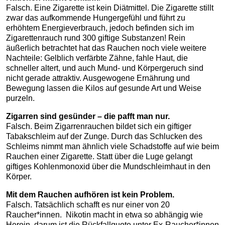
Falsch. Eine Zigarette ist kein Diätmittel. Die Zigarette stillt
zwar das aufkommende Hungergefühl und führt zu
erhöhtem Energieverbrauch, jedoch befinden sich im
Zigarettenrauch rund 300 giftige Substanzen! Rein
äußerlich betrachtet hat das Rauchen noch viele weitere
Nachteile: Gelblich verfärbte Zähne, fahle Haut, die
schneller altert, und auch Mund- und Körpergeruch sind
nicht gerade attraktiv. Ausgewogene Ernährung und
Bewegung lassen die Kilos auf gesunde Art und Weise
purzeln.
Zigarren sind gesünder – die pafft man nur.
Falsch. Beim Zigarrenrauchen bildet sich ein giftiger
Tabakschleim auf der Zunge. Durch das Schlucken des
Schleims nimmt man ähnlich viele Schadstoffe auf wie beim
Rauchen einer Zigarette. Statt über die Luge gelangt
giftiges Kohlenmonoxid über die Mundschleimhaut in den
Körper.
Mit dem Rauchen aufhören ist kein Problem.
Falsch. Tatsächlich schafft es nur einer von 20
Raucher*innen. Nikotin macht in etwa so abhängig wie
Heroin, darum ist die Rückfallquote unter Ex-Raucher*innen