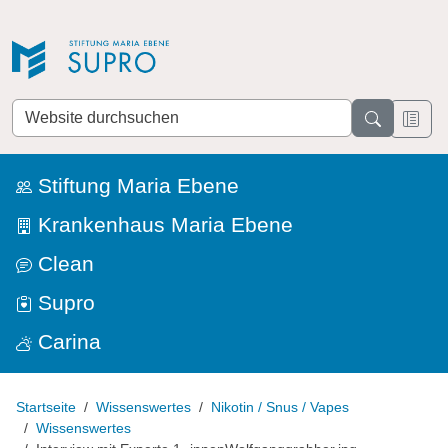
Direkt zur Navigation
Direkt zum Inhalt
Website
durchsuchen
Stiftung Maria Ebene
Krankenhaus Maria Ebene
Clean
Supro
Carina
Startseite
Wissenswertes
Nikotin / Snus / Vapes
Wissenswertes