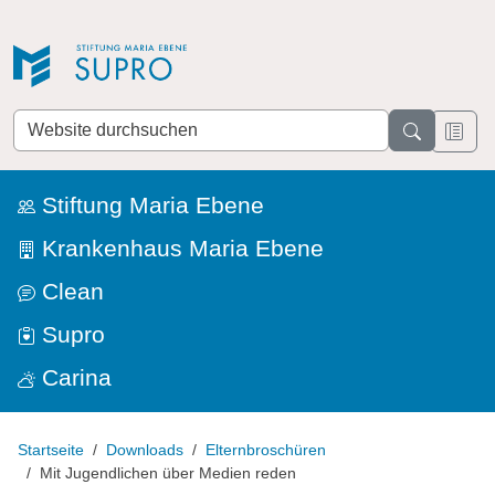
Direkt zur Navigation
Direkt zum Inhalt
Website
durchsuchen
Stiftung Maria Ebene
Krankenhaus Maria Ebene
Clean
Supro
Carina
Startseite
Downloads
Elternbroschüren
Mit Jugendlichen über Medien reden