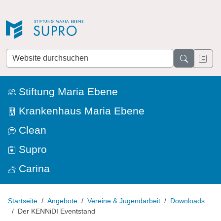
Direkt zur Navigation
Direkt zum Inhalt
Website
durchsuchen
Stiftung Maria Ebene
Krankenhaus Maria Ebene
Clean
Supro
Carina
Startseite
Angebote
Vereine & Jugendarbeit
Downloads
Der KENNiDI Eventstand