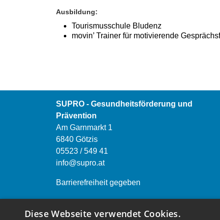
Ausbildung:
Tourismusschule Bludenz
movin’ Trainer für motivierende Gesprächs
SUPRO - Gesundheitsförderung und
Prävention
Am Garnmarkt 1
6840 Götzis
05523 / 549 41
info@supro.at
Barrierefreiheit gegeben
Öffnungszeiten:
Diese Webseite verwendet Cookies.
Montag bis Freitag von 9.00 bis 12.00 Uhr