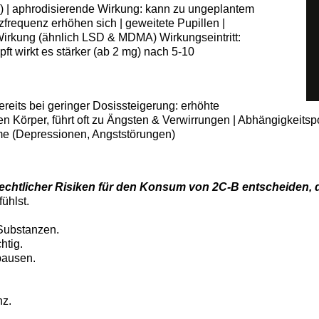
n) | aphrodisierende Wirkung: kann zu ungeplantem
zfrequenz erhöhen sich | geweitete Pupillen |
irkung (ähnlich LSD & MDMA) Wirkungseintritt:
ft wirkt es stärker (ab 2 mg) nach 5-10
reits bei geringer Dosissteigerung: erhöhte
 Körper, führt oft zu Ängsten & Verwirrungen | Abhängigkeitspot
e (Depressionen, Angststörungen)
 rechtlicher Risiken für den Konsum von 2C-B entscheiden,
ühlst.
Substanzen.
htig.
pausen.
nz.