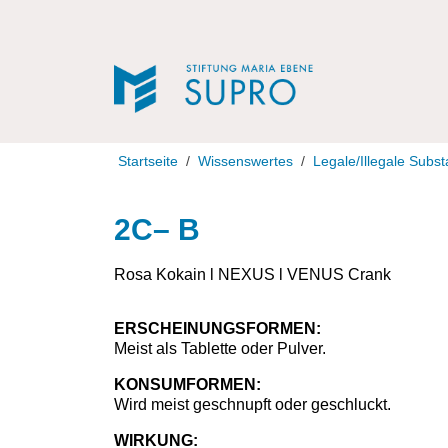
Direkt zur Navigation
Direkt zum Inhalt
Startseite
Wissenswertes
Legale/Illegale Subst
2C– B
Rosa Kokain l NEXUS l VENUS Crank
ERSCHEINUNGSFORMEN:
Meist als Tablette oder Pulver.
KONSUMFORMEN:
Wird meist geschnupft oder geschluckt.
WIRKUNG: