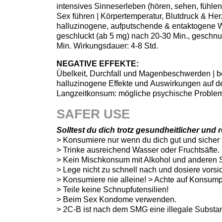
intensives Sinneserleben (hören, sehen, fühle
Sex führen | Körpertemperatur, Blutdruck & Her
halluzinogene, aufputschende & entaktogene W
geschluckt (ab 5 mg) nach 20-30 Min., geschnup
Min. Wirkungsdauer: 4-8 Std.
NEGATIVE EFFEKTE:
Übelkeit, Durchfall und Magenbeschwerden | be
halluzinogene Effekte und Auswirkungen auf den
Langzeitkonsum: mögliche psychische Problem
SAFER USE
Solltest du dich trotz gesundheitlicher und
> Konsumiere nur wenn du dich gut und sicher f
> Trinke ausreichend Wasser oder Fruchtsäfte.
> Kein Mischkonsum mit Alkohol und anderen 
> Lege nicht zu schnell nach und dosiere vorsic
> Konsumiere nie alleine! > Achte auf Konsum
> Teile keine Schnupfutensilien!
> Beim Sex Kondome verwenden.
> 2C-B ist nach dem SMG eine illegale Substa