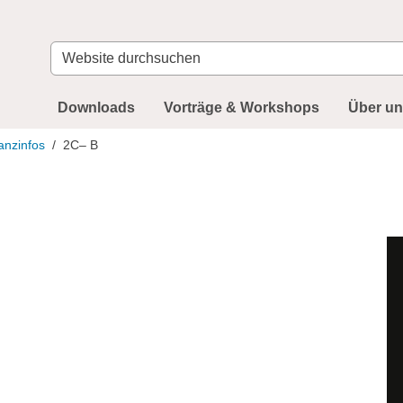
Website
durchsuchen
Downloads
Vorträge & Workshops
Über u
anzinfos
2C– B