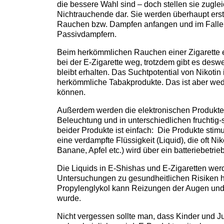
die bessere Wahl sind – doch stellen sie zugl
Nichtrauchende dar. Sie werden überhaupt erst
Rauchen bzw. Dampfen anfangen und im Falle d
Passivdampfern.
Beim herkömmlichen Rauchen einer Zigarette ent
bei der E-Zigarette weg, trotzdem gibt es des
bleibt erhalten. Das Suchtpotential von Nikotin
herkömmliche Tabakprodukte. Das ist aber wed
können.
Außerdem werden die elektronischen Produkte, 
Beleuchtung und in unterschiedlichen fruchtig
beider Produkte ist einfach: Die Produkte stim
eine verdampfte Flüssigkeit (Liquid), die oft 
Banane, Apfel etc.) wird über ein batteriebetri
Die Liquids in E-Shishas und E-Zigaretten wer
Untersuchungen zu gesundheitlichen Risiken ha
Propylenglykol kann Reizungen der Augen und d
wurde.
Nicht vergessen sollte man, dass Kinder und J