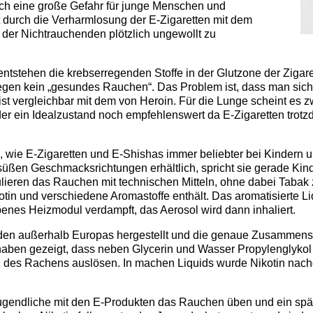
eich eine große Gefahr für junge Menschen und
 durch die Verharmlosung der E-Zigaretten mit dem
er Nichtrauchenden plötzlich ungewollt zu
stehen die krebserregenden Stoffe in der Glutzone der Zigarette
wegen kein „gesundes Rauchen“. Das Problem ist, dass man sic
 ist vergleichbar mit dem von Heroin. Für die Lunge scheint es 
er ein Idealzustand noch empfehlenswert da E-Zigaretten trotz
wie E-Zigaretten und E-Shishas immer beliebter bei Kindern un
-süßen Geschmacksrichtungen erhältlich, spricht sie gerade Kin
ulieren das Rauchen mit technischen Mitteln, ohne dabei Tabak 
Nikotin und verschiedene Aromastoffe enthält. Das aromatisierte
ebenes Heizmodul verdampft, das Aerosol wird dann inhaliert.
den außerhalb Europas hergestellt und die genaue Zusammensetz
ben gezeigt, dass neben Glycerin und Wasser Propylenglykol de
es Rachens auslösen. In machen Liquids wurde Nikotin nachgew
ugendliche mit den E-Produkten das Rauchen üben und ein späte