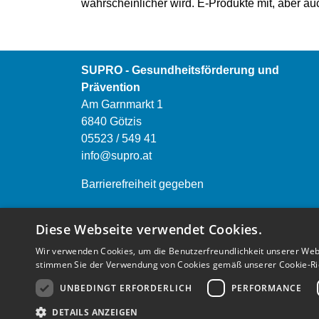
wahrscheinlicher wird. E-Produkte mit, aber au
SUPRO - Gesundheitsförderung und
Prävention
Am Garnmarkt 1
6840 Götzis
05523 / 549 41
info@supro.at
Barrierefreiheit gegeben
Öffnungszeiten:
Diese Webseite verwendet Cookies.
Montag bis Freitag von 9.00 bis 12.00 Uhr
Wir verwenden Cookies, um die Benutzerfreundlichkeit unserer Web
Montag bis Donnerstag 13.00 bis 16.00 Uhr
stimmen Sie der Verwendung von Cookies gemäß unserer Cookie-Rich
Einrichtungen anderer österreichischen
UNBEDINGT ERFORDERLICH
PERFORMANCE
Bundesländer finden Sie
HIER
DETAILS ANZEIGEN