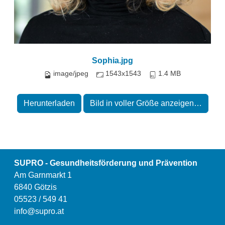
Sophia.jpg
image/jpeg
1543x1543
1.4 MB
Herunterladen
Bild in voller Größe anzeigen…
SUPRO - Gesundheitsförderung und Prävention
Am Garnmarkt 1
6840 Götzis
05523 / 549 41
info@supro.at