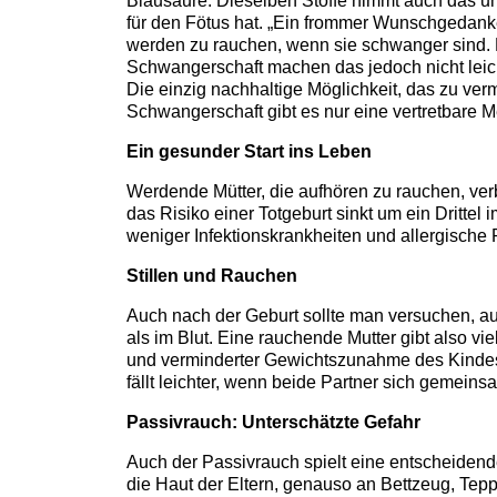
Blausäure. Dieselben Stoffe nimmt auch das 
für den Fötus hat. „Ein frommer Wunschgedanke
werden zu rauchen, wenn sie schwanger sind. 
Schwangerschaft machen das jedoch nicht leicht
Die einzig nachhaltige Möglichkeit, das zu ve
Schwangerschaft gibt es nur eine vertretbare Me
Ein gesunder Start ins Leben
Werdende Mütter, die aufhören zu rauchen, ver
das Risiko einer Totgeburt sinkt um ein Dritt
weniger Infektionskrankheiten und allergische 
Stillen und Rauchen
Auch nach der Geburt sollte man versuchen, auf
als im Blut. Eine rauchende Mutter gibt also vi
und verminderter Gewichtszunahme des Kindes 
fällt leichter, wenn beide Partner sich gemeins
Passivrauch: Unterschätzte Gefahr
Auch der Passivrauch spielt eine entscheidende
die Haut der Eltern, genauso an Bettzeug, Tep