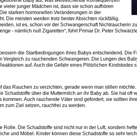
ungeborene Baby auf, was weitreichende Konsequenzen
 vieler junger Mädchen ist, dass sie schon aufhören
Die starken hormonellen Veränderungen in der
. Die meisten werden trotz bester Absichten rückfällig.
rmeiden, ist es, schon vor der Schwangerschaft Nichtraucherin
nge - nämlich null Zigaretten“, führt Primar Dr. Peter Schwärzle
bessern die Startbedingungen ihres Babys entscheidend. Die F
el im Vergleich zu rauchenden Schwangeren. Die Lungen des Bab
Reaktionen auf. Auch die Gefahr eines Plötzlichen Kindstodes si
 das Rauchen zu verzichten, gerade wenn man stillen möchte. In
ele Schadstoffe über die Muttermilch an ihr Baby ab. Sie hat of
kommen. Auch rauchende Väter sind gefordert, sie sollten ihre
am zum Ziel setzen, rauchfrei zu werden.
 Rolle. Die Schadstoffe sind nicht nur in der Luft, sondern hef
piche und Möbel. Kinder können diese Schadstoffe so sehr leic