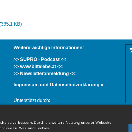
(
335.1 KB
)
Weitere wichtige Informationen:
>> SUPRO - Podcast <<
>> www.bittelebe.at <<
>> Newsletteranmeldung <<
Impressum und Datenschutzerklärung «
Unterstützt durch:
site zu verbessern. Durch die weitere Nutzung unserer Webseite
tlinie zu.
Was sind Cookies?