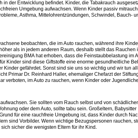
och in der Entwicklung befindet. Kinder, die Tabakrauch ausgeset
 rauchfreien Umgebung aufwachsen. Wenn Kinder passiv mitrauc
sprobleme, Asthma, Mittelohrentzündungen, Schwindel, Bauch- 
chsene beobachten, die im Auto rauchen, während ihre Kinder
h höher als in jedem anderen Raum, deshalb stellt das Rauchen
vereinigung BMA hat erhoben, dass die Feinstaubbelastung im A
für Kinder sind diese Giftstoffe eine enorme gesundheitliche 
r Kinder gefährdet. Sonst sind sie uns so wichtig und wir tun a
licht Primar Dr. Reinhard Haller, ehemaliger Chefarzt der Stift
gar verboten, im Auto zu rauchen, wenn Kinder oder Jugendlich
aufwachsen. Sie sollten vom Rauch selbst und von schädlichem
nung oder dem Auto, sollte tabu sein. Großeltern, Babysitter
r Grund für eine rauchfreie Umgebung ist, dass Kinder durch 
n sind Vorbilder. Wenn wichtige Bezugspersonen rauchen, stei
ch sicher die wenigsten Eltern für ihr Kind.