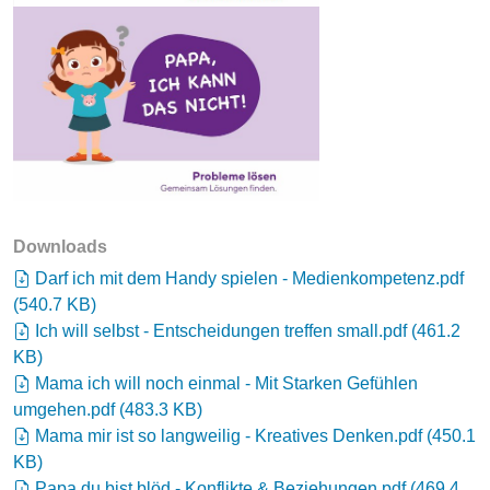
Downloads
Darf ich mit dem Handy spielen - Medienkompetenz.pdf
(
540.7 KB
)
Ich will selbst - Entscheidungen treffen small.pdf
(
461.2
KB
)
Mama ich will noch einmal - Mit Starken Gefühlen
umgehen.pdf
(
483.3 KB
)
Mama mir ist so langweilig - Kreatives Denken.pdf
(
450.1
KB
)
Papa du bist blöd - Konflikte & Beziehungen.pdf
(
469.4