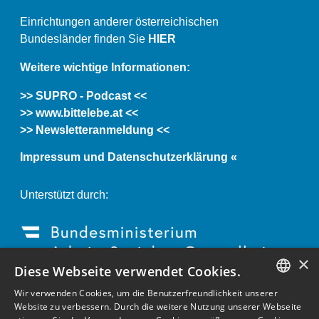
Einrichtungen anderer österreichischen
Bundesländer finden Sie
HIER
Weitere wichtige Informationen:
>> SUPRO - Podcast <<
>> www.bittelebe.at <<
>> Newsletteranmeldung <<
Impressum und Datenschutzerklärung «
Unterstützt durch:
×
Diese Webseite verwendet Cookies.
Wir verwenden Cookies, um die Benutzerfreundlichkeit unserer
GERMAN
Website zu verbessern. Durch die weitere Nutzung unserer Webseite