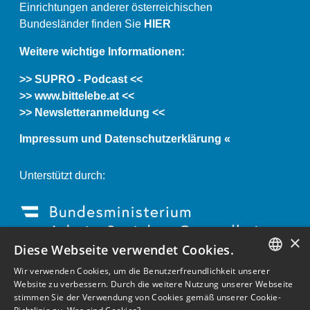
Einrichtungen anderer österreichischen
Bundesländer finden Sie
HIER
Weitere wichtige Informationen:
>> SUPRO - Podcast <<
>> www.bittelebe.at <<
>> Newsletteranmeldung <<
Impressum und Datenschutzerklärung «
Unterstützt durch:
×
Diese Webseite verwendet Cookies.
Wir verwenden Cookies, um die Benutzerfreundlichkeit unserer
GERMAN
Website zu verbessern. Durch die weitere Nutzung unserer Webseite
stimmen Sie der Verwendung von Cookies gemäß unserer Cookie-
ENGLISH