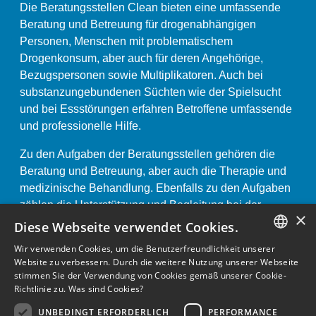
Die Beratungsstellen Clean bieten eine umfassende
Beratung und Betreuung für drogenabhängigen
Personen, Menschen mit problematischem
Drogenkonsum, aber auch für deren Angehörige,
Bezugspersonen sowie Multiplikatoren. Auch bei
substanzungebundenen Süchten wie der Spielsucht
und bei Essstörungen erfahren Betroffene umfassende
und professionelle Hilfe.
Zu den Aufgaben der Beratungsstellen gehören die
Beratung und Betreuung, aber auch die Therapie und
medizinische Behandlung. Ebenfalls zu den Aufgaben
zählen die Unterstützung und Begleitung bei der
×
Arbeits- oder Wohnungssuche oder die Vermittlung
Diese Webseite verwendet Cookies.
bzw. die Begleitung während und nach stationärer
Wir verwenden Cookies, um die Benutzerfreundlichkeit unserer
Therapie.
GERMAN
Website zu verbessern. Durch die weitere Nutzung unserer Webseite
stimmen Sie der Verwendung von Cookies gemäß unserer Cookie-
ENGLISH
Impressum und Datenschutzerklärung «
Richtlinie zu.
Was sind Cookies?
GERMAN
UNBEDINGT ERFORDERLICH
PERFORMANCE