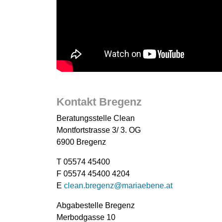
{'count': None, 'css_class': None, 'description':
None, 'embed': '
', 'title': 'Beratungsstelle Clean',
'type': 'collective.cover.embed', 'tile_id': 'fcd81b
b392-4b8f-bee6-c30176797220',
'container_column_width': 4}
Kontakt Bregenz
Beratungsstelle Clean
Montfortstrasse 3/ 3. OG
6900 Bregenz
T 05574 45400
F 05574 45400 4204
E
clean.bregenz@mariaebene.at
Abgabestelle Bregenz
Merbodgasse 10