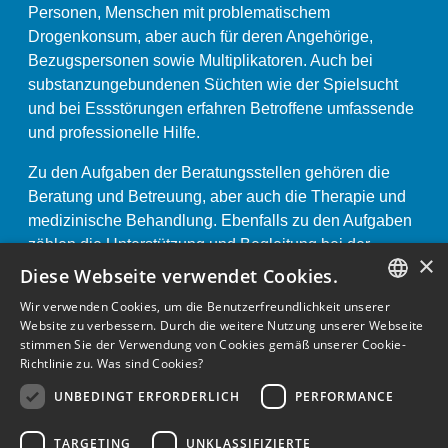
Personen, Menschen mit problematischem
Drogenkonsum, aber auch für deren Angehörige,
Bezugspersonen sowie Multiplikatoren. Auch bei
substanzungebundenen Süchten wie der Spielsucht
und bei Essstörungen erfahren Betroffene umfassende
und professionelle Hilfe.
Zu den Aufgaben der Beratungsstellen gehören die
Beratung und Betreuung, aber auch die Therapie und
medizinische Behandlung. Ebenfalls zu den Aufgaben
zählen die Unterstützung und Begleitung bei der
×
Arbeits- oder Wohnungssuche oder die Vermittlung
Diese Webseite verwendet Cookies.
bzw. die Begleitung während und nach stationärer
Wir verwenden Cookies, um die Benutzerfreundlichkeit unserer
Therapie.
GERMAN
Website zu verbessern. Durch die weitere Nutzung unserer Webseite
stimmen Sie der Verwendung von Cookies gemäß unserer Cookie-
ENGLISH
Impressum und Datenschutzerklärung «
Richtlinie zu.
Was sind Cookies?
GERMAN
UNBEDINGT ERFORDERLICH
PERFORMANCE
Unterstützt durch:
TARGETING
UNKLASSIFIZIERTE