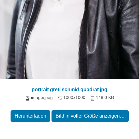
portrait greti schmid quadrat.jpg
image/jpeg
1000x1000
148.0 KB
Herunterladen
Bild in voller Größe anzeigen…