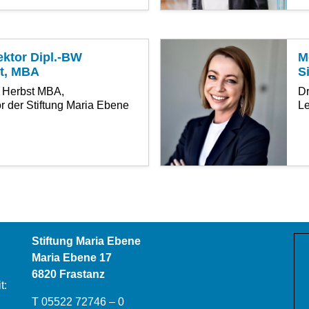
ektor Dipl.-BW
M
t, MBA
S
 Herbst MBA,
Dr
r der Stiftung Maria Ebene
Le
Stiftung Maria Ebene
Maria Ebene 17
6820 Frastanz
t:
T 05522 72746 – 0