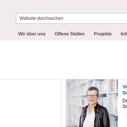
Website
durchsuchen
Wir über uns
Offene Stellen
Projekte
In
V
S
Dr
St