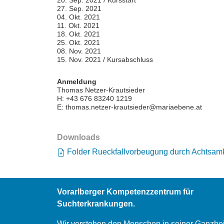
Krankenhaus
27. Sep. 2021
04. Okt. 2021
Maria
11. Okt. 2021
Ebene
18. Okt. 2021
25. Okt. 2021
08. Nov. 2021
15. Nov. 2021 / Kursabschluss
Anmeldung
Thomas Netzer-Krautsieder
H: +43 676 83240 1219
E: thomas.netzer-krautsieder@mariaebene.at
Downloads
Folder Rueckfallvorbeugung durch Achtsamk
Vorarlberger Kompetenzzentrum für
Suchterkrankungen.
Wir verstehen den Menschen in seiner Ganzhei