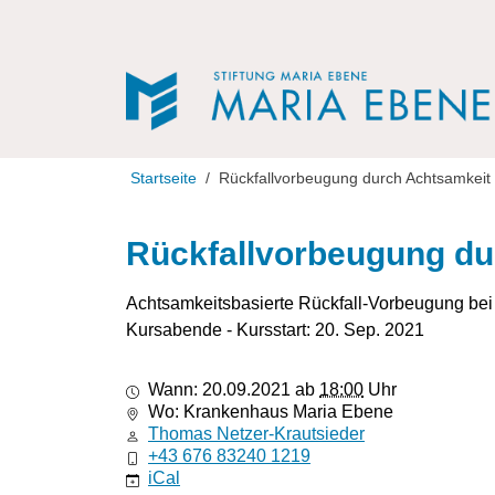
Direkt zur Navigation
Direkt zum Inhalt
Startseite
Rückfallvorbeugung durch Achtsamkeit
Rückfallvorbeugung du
Achtsamkeitsbasierte Rückfall-Vorbeugung bei
Kursabende - Kursstart: 20. Sep. 2021
https://www.mariaebene.at/rueckfallvorbeugung
Wann:
20.09.2021
ab
18:00
Uhr
durch-
Wo: Krankenhaus Maria Ebene
achtsamkeit-
Thomas Netzer-Krautsieder
2
+43 676 83240 1219
Rückfallvorbeugung
iCal