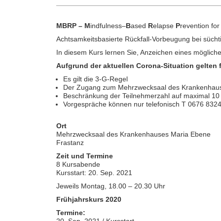
durch
Achtsamkeit
2021-
MBRP – M
indfulness–
B
ased
R
elapse
P
revention for
09-
Achtsamkeitsbasierte Rückfall-Vorbeugung bei süch
20T18:00:00+02:00
2021-
In diesem Kurs lernen Sie, Anzeichen eines möglichen
09-
Aufgrund der aktuellen Corona-Situation gelten
20T23:59:59+02:00
Es gilt die 3-G-Regel
Achtsamkeitsbasierte
Der Zugang zum Mehrzwecksaal des Krankenhauses 
Rückfall-
Beschränkung der Teilnehmerzahl auf maximal 10
Vorbeugung
Vorgespräche können nur telefonisch T 0676 832
bei
süchtigem
Ort
Verhalten
Mehrzwecksaal des Krankenhauses Maria Ebene
und
Frastanz
Substanzabhängigkeit.
Zeit und Termine
8
8 Kursabende
Kursabende
Kursstart: 20. Sep. 2021
-
Jeweils Montag, 18.00 – 20.30 Uhr
Kursstart:
20.
Frühjahrskurs 2020
Sep.
Termine:
2021
20. Sep. 2021 / Kursstart