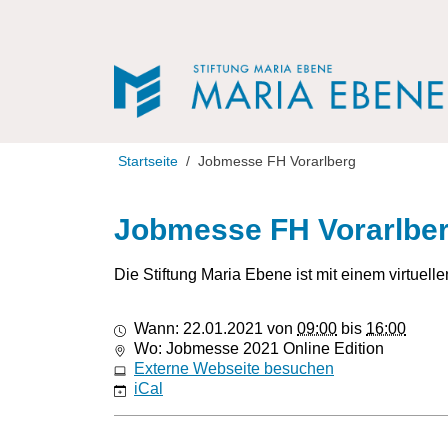
Direkt zur Navigation
Direkt zum Inhalt
Startseite
Jobmesse FH Vorarlberg
Jobmesse FH Vorarlbe
Die Stiftung Maria Ebene ist mit einem virtuell
https://www.mariaebene.at/jobmesse-
Wann:
22.01.2021
von
09:00
bis
16:00
fh-
Wo: Jobmesse 2021 Online Edition
vorarlberg-
Externe Webseite besuchen
1
iCal
Jobmesse
FH
Vorarlberg