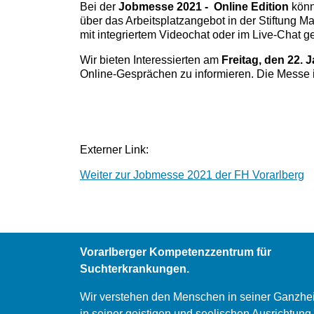
Bei der
Jobmesse 2021 - Online Edition
könn
2021-
über das Arbeitsplatzangebot in der Stiftung 
01-
mit integriertem Videochat oder im Live-Chat g
22T09:00:00+01:00
2021-
Wir bieten Interessierten am
Freitag, den 22. 
01-
Online-Gesprächen zu informieren. Die Messe is
22T16:00:00+01:00
Die
Stiftung
Maria
Ebene
Externer Link:
ist
mit
Weiter zur Jobmesse 2021 der FH Vorarlberg
einem
virtuellen
Stand
dabei.
Jobmesse
2021
Vorarlberger Kompetenzzentrum für
Online
Suchterkrankungen.
Edition
Wir verstehen den Menschen in seiner Ganzhei
in seiner geistigen und seelischen Ausrichtung,