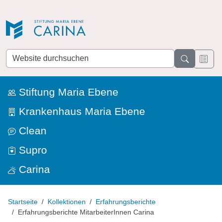
Direkt zur Navigation
Direkt zum Inhalt
Website
durchsuchen
Stiftung Maria Ebene
Krankenhaus Maria Ebene
Clean
Supro
Carina
Startseite
Kollektionen
Erfahrungsberichte
Erfahrungsberichte MitarbeiterInnen Carina