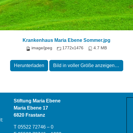
Krankenhaus Maria Ebene Sommer.jpg
image/jpeg
1772x1476
4.7 MB
Herunterladen
Bild in voller Größe anzeigen…
Stiftung Maria Ebene
Maria Ebene 17
6820 Frastanz
t:
T 05522 72746 – 0