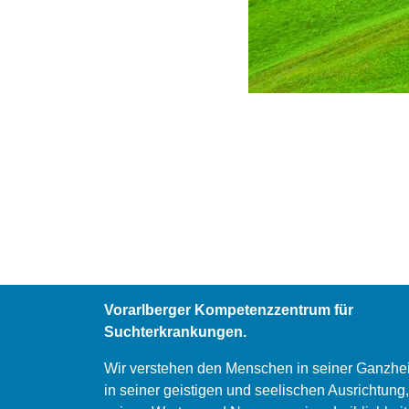
Vorarlberger Kompetenzzentrum für
Suchterkrankungen.
Wir verstehen den Menschen in seiner Ganzhei
in seiner geistigen und seelischen Ausrichtung,