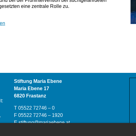
nd bei der Frühintervention bei suchtgefährdeten
esetzten eine zentrale Rolle zu.
men
Stiftung Maria Ebene
Maria Ebene 17
6820 Frastanz
t:
T 05522 72746 – 0
,
F 05522 72746 – 1920
E
stiftung@mariaebene.at