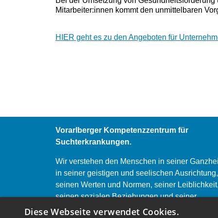
Bei der Umsetzung von Gesundheitsförderung u
Mitarbeiter:innen kommt den unmittelbaren Vorg
HIER geht es zu den Angeboten für Unterneh
Vorarlberger Kompetenzzentrum für
Suchterkrankungen.
Wir verstehen den Menschen in seiner Ganzhei
in seiner geistigen und seelischen Ausrichtung,
seinen Werten und Normen, seiner Leiblichkeit
seinen sozialen Beziehungen und seiner
Lebensgeschichte.
Diese Webseite verwendet Cookies.