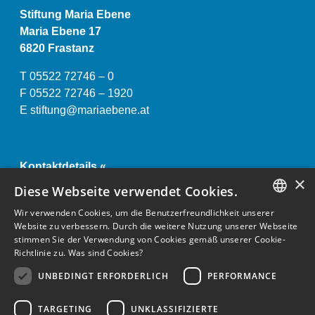
Stiftung Maria Ebene
Maria Ebene 17
6820 Frastanz
T 05522 72746 – 0
F 05522 72746 – 1920
E
stiftung@mariaebene.at
Kontaktdetails «
×
Impressum und Datenschutzerklärung «
Diese Webseite verwendet Cookies.
Anstaltsordnung «
Wir verwenden Cookies, um die Benutzerfreundlichkeit unserer
GERMAN
Website zu verbessern. Durch die weitere Nutzung unserer Webseite
stimmen Sie der Verwendung von Cookies gemäß unserer Cookie-
ENGLISH
Richtlinie zu.
Was sind Cookies?
GERMAN
UNBEDINGT ERFORDERLICH
PERFORMANCE
TARGETING
UNKLASSIFIZIERTE