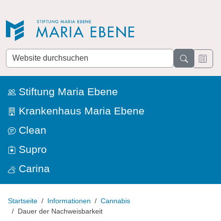
Direkt zur Navigation
Direkt zum Inhalt
Website
durchsuchen
Stiftung Maria Ebene
Krankenhaus Maria Ebene
Clean
Supro
Carina
Startseite
Informationen
Cannabis
Dauer der Nachweisbarkeit