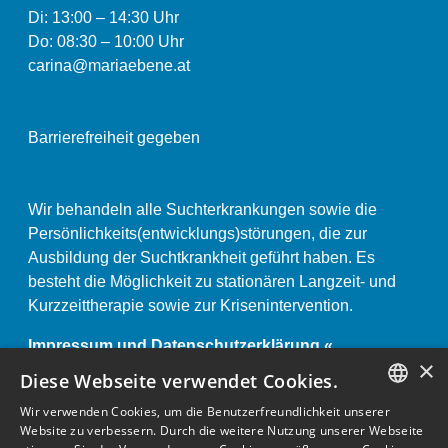
Di: 13:00
–
14:30 Uhr
Do: 08:30 – 10:00 Uhr
carina@mariaebene.at
Barrierefreiheit gegeben
Wir behandeln alle Suchterkrankungen sowie die
Persönlichkeits(entwicklungs)störungen, die zur
Ausbildung der Suchtkrankheit geführt haben. Es
besteht die Möglichkeit zu stationären Langzeit- und
Kurzzeittherapie sowie zur Krisenintervention.
Impressum und Datenschutzerklärung «
×
Anstaltsordnung «
Diese Webseite verwendet Cookies.
Wir verwenden Cookies, um die Benutzerfreundlichkeit unserer
GERMAN
Website zu verbessern. Durch die weitere Nutzung unserer Webseite