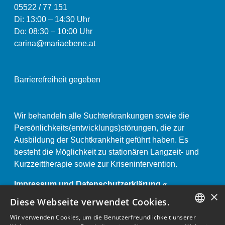
05522 / 77 151
Di: 13:00
–
14:30 Uhr
Do: 08:30 – 10:00 Uhr
carina@mariaebene.at
Barrierefreiheit gegeben
Wir behandeln alle Suchterkrankungen sowie die
Persönlichkeits(entwicklungs)störungen, die zur
Ausbildung der Suchtkrankheit geführt haben. Es
besteht die Möglichkeit zu stationären Langzeit- und
Kurzzeittherapie sowie zur Krisenintervention.
Impressum und Datenschutzerklärung «
×
Anstaltsordnung «
Diese Webseite verwendet Cookies.
Wir verwenden Cookies, um die Benutzerfreundlichkeit unserer
GERMAN