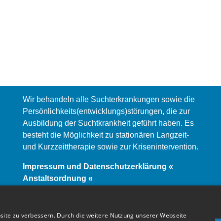
Wir behandeln alle Suchterkrankungen sowie die
Persönlichkeits(entwicklungs)störungen, die zur
Ausbildung der Suchtkrankheit geführt haben. Es
besteht die Möglichkeit zu stationären Langzeit-
und Kurzzeittherapie sowie zur Krisenintervention.
Impressum und Datenschutzerklärung «
Anstaltsordnung «
site zu verbessern. Durch die weitere Nutzung unserer Webseite